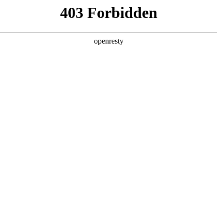
牌天地
预约品鉴
验，感受z6mg人生就是博汽车的驾乘动力，我们将根据
，以便更好为您提供试驾服务，信息提交成功后，服务中心
动与您联系！
1.选择您要驾驶的车型
全新一代 瑞虎9
瑞虎9X